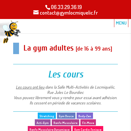
06.33.29.36.19
contact@gymlocmiquelic.fr
La gym adultes
[de 16 à 99 ans]
Les cours
Les cours ont lieu
dans la Salle Multi-Activités de Locmiquélic,
Rue Jules Le Bourdiec
Vous pouvez librement vous y rendre pour essai avant adhésion.
Ils cessent en période de vacances scolaires.
Stretching
Gym Douce
Body-Zen
Acti-Gym
Renfo Musculaire
Fit-Move
Renfo Musculaire Dynamique
Gym Cardio-Tonique